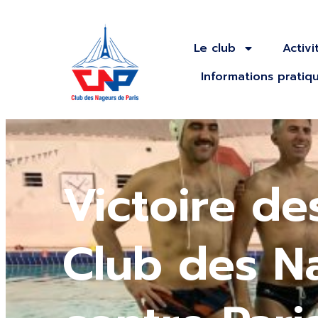
Le club
Activi
Informations pratiq
Victoire de
Club des N