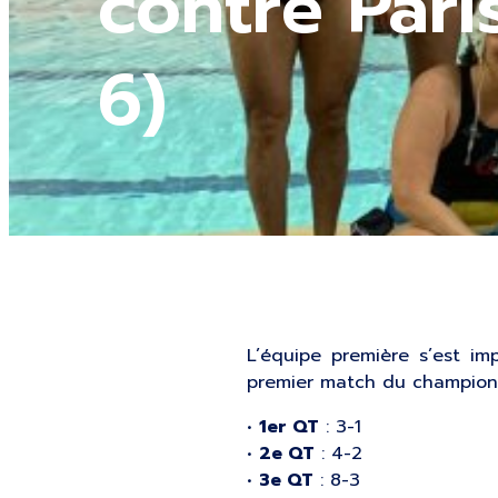
contre Pari
6)
L’équipe première s’est i
premier match du champion
•
1er QT
: 3-1
•
2e QT
: 4-2
•
3e QT
: 8-3