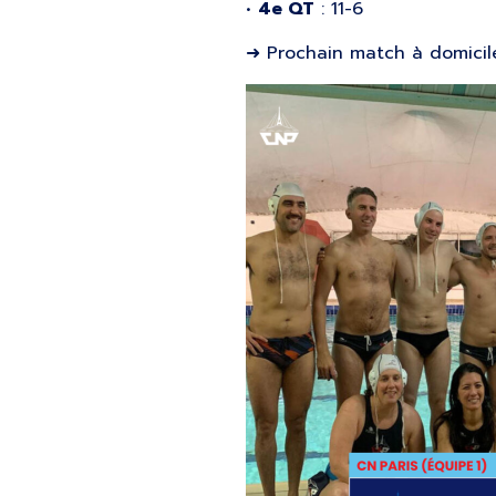
•
4e QT
: 11-6
➜ Prochain match à domicile