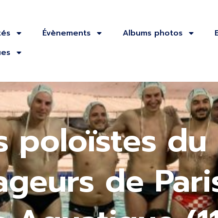
tés
Évènements
Albums photos
ues
s poloïstes du
ageurs de Pari