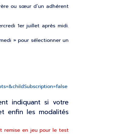
 frère ou sœur d’un adhérent
redi 1er juillet après midi.
amedi » pour sélectionner un
s=&childSubscription=false
nt indiquant si votre
et enfin les modalités
st remise en jeu pour le test