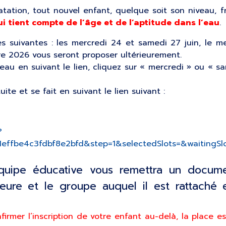
natation, tout nouvel enfant, quelque soit son niveau,
i tient compte de l’âge et de l’aptitude dans l’eau
.
s suivantes : les mercredi 24 et samedi 27 juin, le merc
re 2026 vous seront proposer ultérieurement.
neau en suivant le lien, cliquez sur « mercredi » ou « s
uite et se fait en suivant le lien suivant :
?
effbe4c3fdbf8e2bfd&step=1&selectedSlots=&waitingSlot
’équipe éducative vous remettra un docume
heure et le groupe auquel il est rattaché 
irmer l’inscription de votre enfant au-delà, la place e