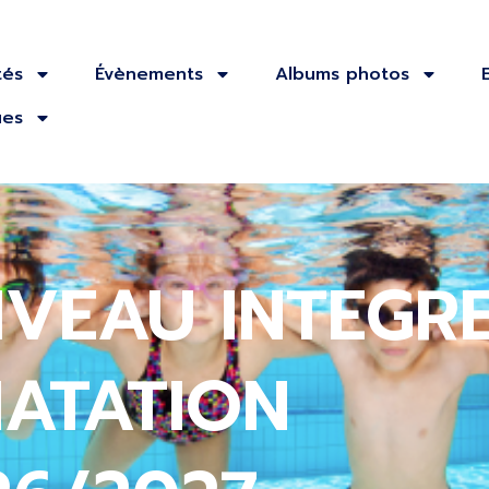
tés
Évènements
Albums photos
ues
IVEAU INTEGR
NATATION