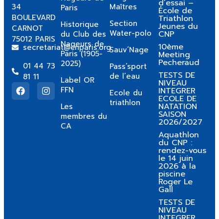
d’essai –
34
Maîtres
Paris
École de
BOULEVARD
Triathlon
Section
Historique
Jeunes du
CARNOT
Water-polo
CNP
du Club des
75012 PARIS
Nageurs de
10ème
secretariat@cnparis.org
Sauv’Nage
Paris (1905-
Meeting
Pecheraud
2025)
01 44 73
Pass’sport
TESTS DE
de l’eau
81 11
Label OR
NIVEAU
FFN
INTEGRER
Ecole du
ECOLE DE
triathlon
NATATION
Les
SAISON
membres du
2026/2027
CA
Aquathlon
du CNP :
rendez-vous
le 14 juin
2026 à la
piscine
Roger Le
Gall
TESTS DE
NIVEAU
INTEGRER