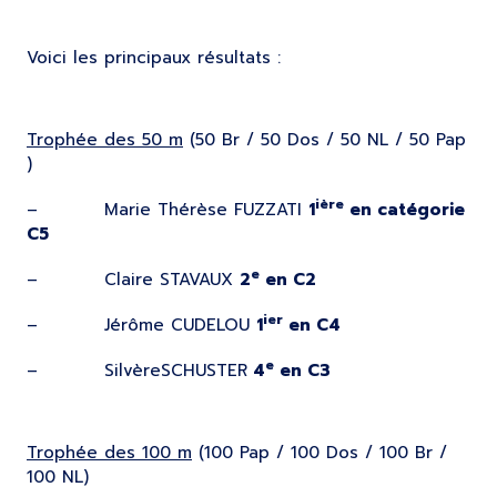
Voici les principaux résultats :
Trophée des 50 m
(50 Br / 50 Dos / 50 NL / 50 Pap
)
ière
– Marie Thérèse FUZZATI
1
en catégorie
C5
e
– Claire STAVAUX
2
en C2
ier
– Jérôme CUDELOU
1
en C4
e
– SilvèreSCHUSTER
4
en C3
Trophée des 100 m
(100 Pap / 100 Dos / 100 Br /
100 NL)