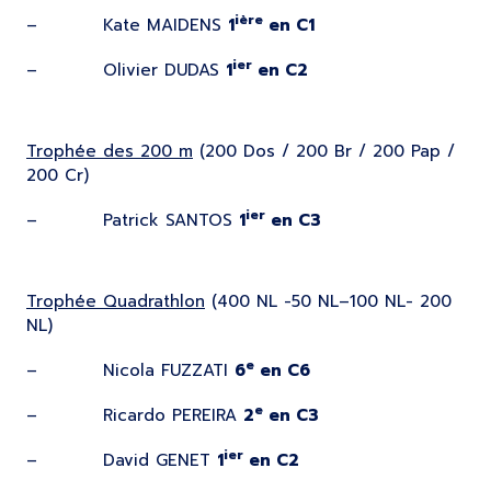
ière
– Kate MAIDENS
1
en C1
ier
– Olivier DUDAS
1
en C2
Trophée des 200 m
(200 Dos / 200 Br / 200 Pap /
200 Cr)
ier
– Patrick SANTOS
1
en C3
Trophée Quadrathlon
(400 NL -50 NL–100 NL- 200
NL)
e
– Nicola FUZZATI
6
en C6
e
– Ricardo PEREIRA
2
en C3
ier
– David GENET
1
en C2