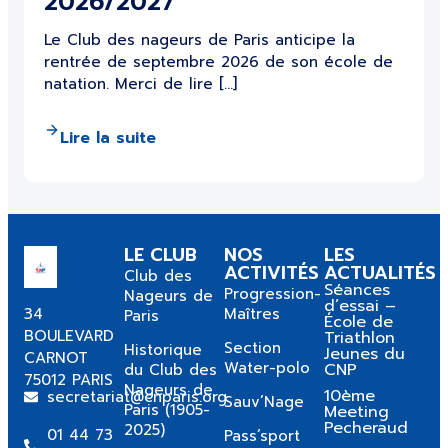
2026/2027
Le Club des nageurs de Paris anticipe la
rentrée de septembre 2026 de son école de
natation. Merci de lire […]
Lire la suite
LE CLUB
NOS
LES
ACTIVITÉS
ACTUALITÉS
Club des
Séances
Progression-
Nageurs de
d’essai –
34
Maîtres
Paris
École de
BOULEVARD
Triathlon
Section
Historique
Jeunes du
CARNOT
Water-polo
CNP
du Club des
75012 PARIS
Nageurs de
10ème
secretariat@cnparis.org
Sauv’Nage
Paris (1905-
Meeting
Pecheraud
2025)
01 44 73
Pass’sport