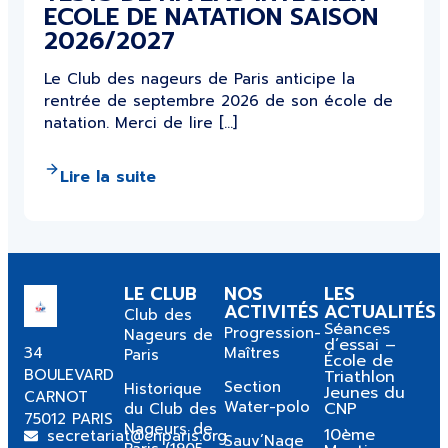
ECOLE DE NATATION SAISON
2026/2027
Le Club des nageurs de Paris anticipe la
rentrée de septembre 2026 de son école de
natation. Merci de lire […]
Lire la suite
LE CLUB
NOS
LES
ACTIVITÉS
ACTUALITÉS
Club des
Séances
Progression-
Nageurs de
d’essai –
34
Maîtres
Paris
École de
BOULEVARD
Triathlon
Section
Historique
Jeunes du
CARNOT
Water-polo
CNP
du Club des
75012 PARIS
Nageurs de
10ème
secretariat@cnparis.org
Sauv’Nage