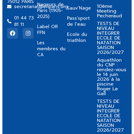
75012 PARIS
Nageurs de
10ème
secretariat@cnparis.org
Sauv’Nage
Paris (1905-
Meeting
Pecheraud
2025)
01 44 73
Pass’sport
TESTS DE
de l’eau
81 11
Label OR
NIVEAU
FFN
INTEGRER
Ecole du
ECOLE DE
triathlon
NATATION
Les
SAISON
membres du
2026/2027
CA
Aquathlon
du CNP :
rendez-vous
le 14 juin
2026 à la
piscine
Roger Le
Gall
TESTS DE
NIVEAU
INTEGRER
ECOLE DE
NATATION
SAISON
2026/2027