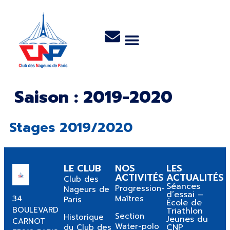
Saison :
2019-2020
Stages 2019/2020
LE CLUB
NOS
LES
ACTIVITÉS
ACTUALITÉS
Club des
Séances
Progression-
Nageurs de
d’essai –
34
Maîtres
Paris
École de
BOULEVARD
Triathlon
Section
Historique
Jeunes du
CARNOT
Water-polo
CNP
du Club des