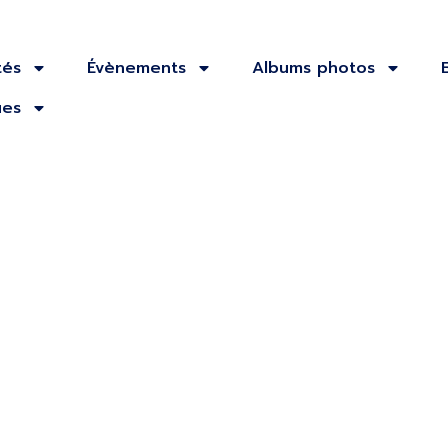
tés
Évènements
Albums photos
ues
t photos
t Régional