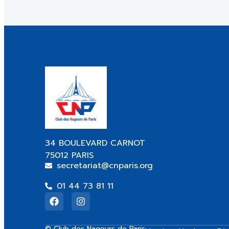
34 BOULEVARD CARNOT
75012 PARIS
secretariat@cnparis.org
01 44 73 81 11
© Club des Nageurs de Paris