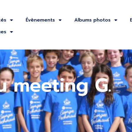
tés
Évènements
Albums photos
ues
u meeting G.