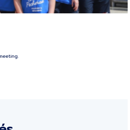
meeting.
tés