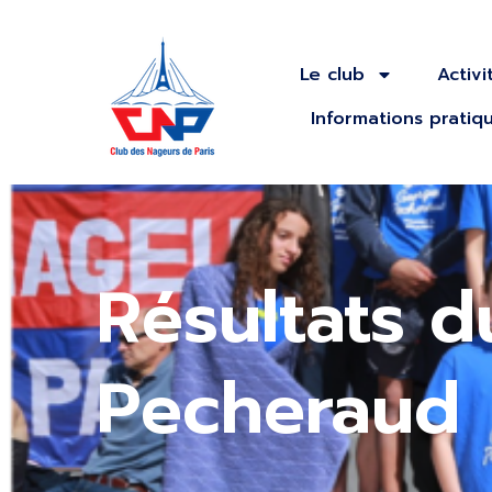
Le club
Activi
Informations pratiq
Résultats d
Pecheraud