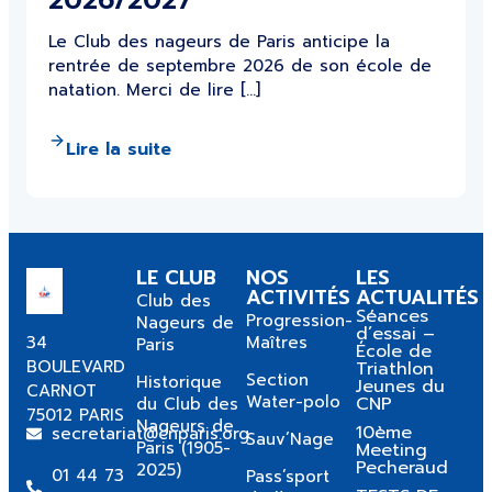
2026/2027
Le Club des nageurs de Paris anticipe la
rentrée de septembre 2026 de son école de
natation. Merci de lire […]
Lire la suite
LE CLUB
NOS
LES
ACTIVITÉS
ACTUALITÉS
Club des
Séances
Progression-
Nageurs de
d’essai –
34
Maîtres
Paris
École de
BOULEVARD
Triathlon
Section
Historique
Jeunes du
CARNOT
Water-polo
CNP
du Club des
75012 PARIS
Nageurs de
10ème
secretariat@cnparis.org
Sauv’Nage
Paris (1905-
Meeting
Pecheraud
2025)
01 44 73
Pass’sport