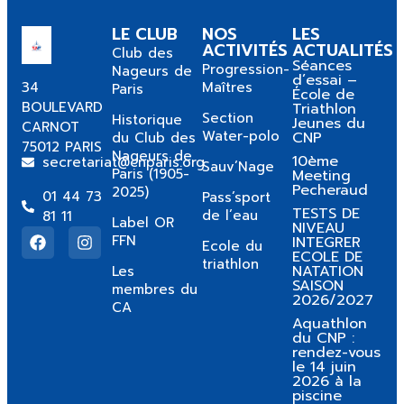
LE CLUB
NOS
LES
ACTIVITÉS
ACTUALITÉS
Club des
Séances
Progression-
Nageurs de
d’essai –
34
Maîtres
Paris
École de
BOULEVARD
Triathlon
Section
Historique
Jeunes du
CARNOT
Water-polo
CNP
du Club des
75012 PARIS
Nageurs de
10ème
secretariat@cnparis.org
Sauv’Nage
Paris (1905-
Meeting
Pecheraud
2025)
01 44 73
Pass’sport
TESTS DE
de l’eau
81 11
Label OR
NIVEAU
FFN
INTEGRER
Ecole du
ECOLE DE
triathlon
NATATION
Les
SAISON
membres du
2026/2027
CA
Aquathlon
du CNP :
rendez-vous
le 14 juin
2026 à la
piscine