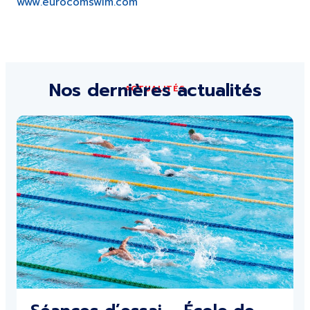
www.eurocomswim.com
Nos dernières actualités
ACTUALITÉS