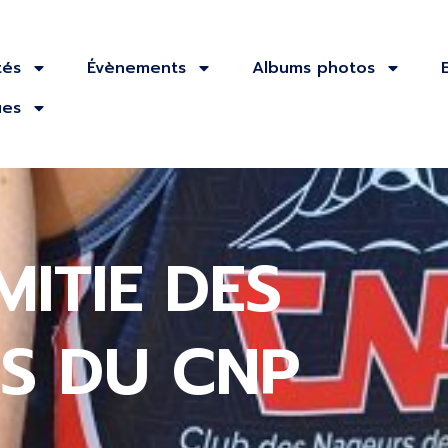
tés
Évènements
Albums photos
ues
MITIE DES
ES DU CNP