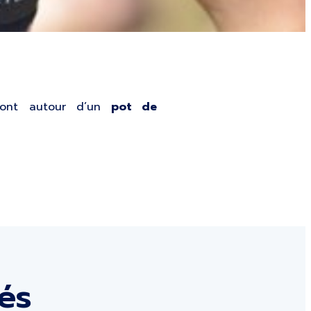
uvont autour d’un
pot de
tés