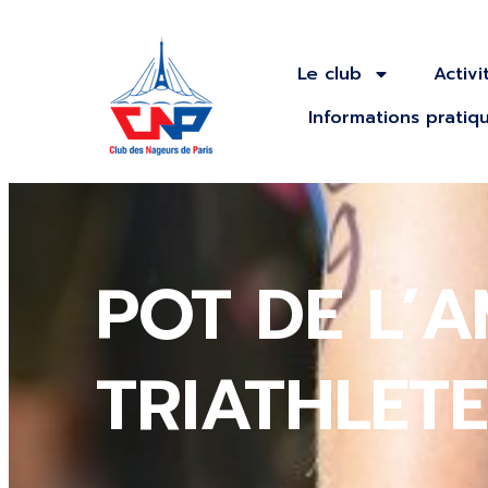
Le club
Activi
Informations pratiq
POT DE L’A
TRIATHLET