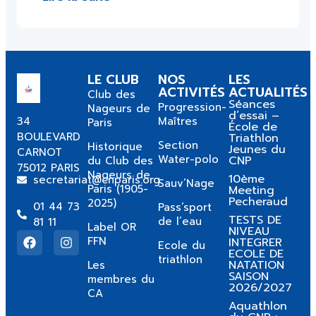
LE CLUB
NOS
LES
ACTIVITÉS
ACTUALITÉS
Club des
Séances
Progression-
Nageurs de
d’essai –
34
Maîtres
Paris
École de
BOULEVARD
Triathlon
Section
Historique
Jeunes du
CARNOT
Water-polo
CNP
du Club des
75012 PARIS
Nageurs de
10ème
secretariat@cnparis.org
Sauv’Nage
Paris (1905-
Meeting
Pecheraud
2025)
01 44 73
Pass’sport
TESTS DE
de l’eau
81 11
Label OR
NIVEAU
FFN
INTEGRER
Ecole du
ECOLE DE
triathlon
NATATION
Les
SAISON
membres du
2026/2027
CA
Aquathlon