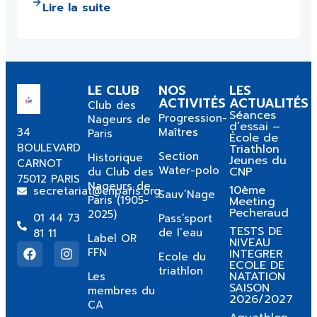
Lire la suite
LE CLUB
NOS
LES
ACTIVITÉS
ACTUALITÉS
Club des
Séances
Progression-
Nageurs de
d’essai –
34
Maîtres
Paris
École de
BOULEVARD
Triathlon
Section
Historique
Jeunes du
CARNOT
Water-polo
CNP
du Club des
75012 PARIS
Nageurs de
10ème
secretariat@cnparis.org
Sauv’Nage
Paris (1905-
Meeting
Pecheraud
2025)
01 44 73
Pass’sport
TESTS DE
de l’eau
81 11
Label OR
NIVEAU
FFN
INTEGRER
Ecole du
ECOLE DE
triathlon
NATATION
Les
SAISON
membres du
2026/2027
CA