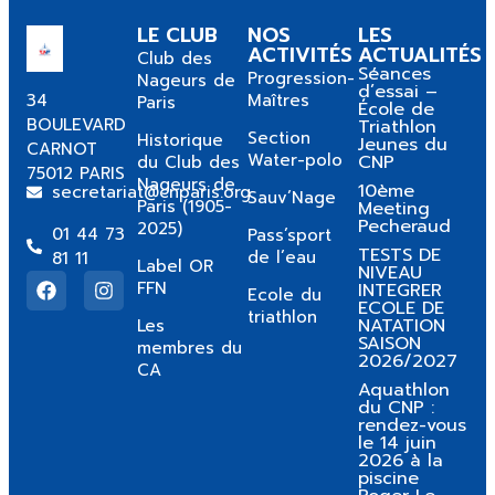
LE CLUB
NOS
LES
ACTIVITÉS
ACTUALITÉS
Club des
Séances
Progression-
Nageurs de
d’essai –
34
Maîtres
Paris
École de
BOULEVARD
Triathlon
Section
Historique
Jeunes du
CARNOT
Water-polo
CNP
du Club des
75012 PARIS
Nageurs de
10ème
secretariat@cnparis.org
Sauv’Nage
Paris (1905-
Meeting
Pecheraud
2025)
01 44 73
Pass’sport
TESTS DE
de l’eau
81 11
Label OR
NIVEAU
FFN
INTEGRER
Ecole du
ECOLE DE
triathlon
NATATION
Les
SAISON
membres du
2026/2027
CA
Aquathlon
du CNP :
rendez-vous
le 14 juin
2026 à la
piscine