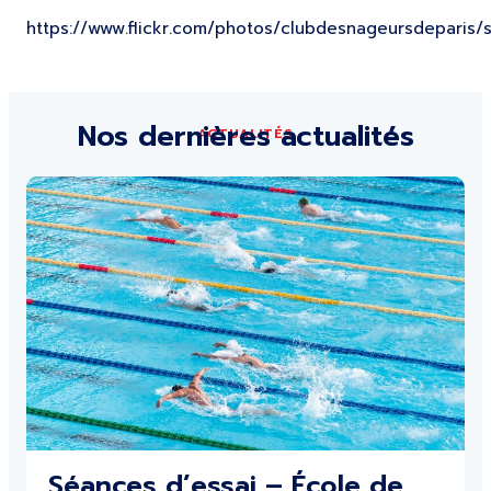
https://www.flickr.com/photos/clubdesnageursdeparis/
Nos dernières actualités
ACTUALITÉS
Séances d’essai – École de