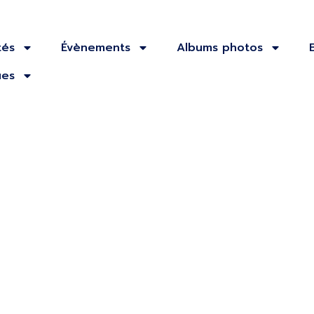
tés
Évènements
Albums photos
ues
cheraud de
– 3&4 juin 202