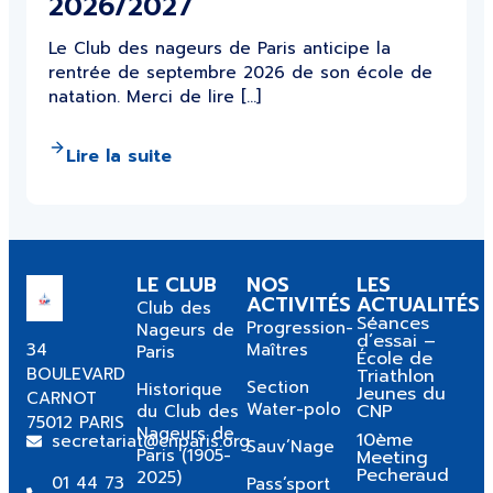
2026/2027
Le Club des nageurs de Paris anticipe la
rentrée de septembre 2026 de son école de
natation. Merci de lire […]
Lire la suite
LE CLUB
NOS
LES
ACTIVITÉS
ACTUALITÉS
Club des
Séances
Progression-
Nageurs de
d’essai –
34
Maîtres
Paris
École de
BOULEVARD
Triathlon
Section
Historique
Jeunes du
CARNOT
Water-polo
CNP
du Club des
75012 PARIS
Nageurs de
10ème
secretariat@cnparis.org
Sauv’Nage
Paris (1905-
Meeting
Pecheraud
2025)
01 44 73
Pass’sport