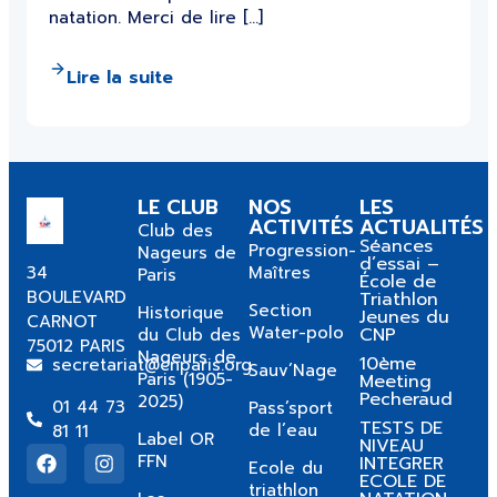
natation. Merci de lire […]
Lire la suite
LE CLUB
NOS
LES
ACTIVITÉS
ACTUALITÉS
Club des
Séances
Progression-
Nageurs de
d’essai –
34
Maîtres
Paris
École de
BOULEVARD
Triathlon
Section
Historique
Jeunes du
CARNOT
Water-polo
CNP
du Club des
75012 PARIS
Nageurs de
10ème
secretariat@cnparis.org
Sauv’Nage
Paris (1905-
Meeting
Pecheraud
2025)
01 44 73
Pass’sport
TESTS DE
de l’eau
81 11
Label OR
NIVEAU
FFN
INTEGRER
Ecole du
ECOLE DE
triathlon