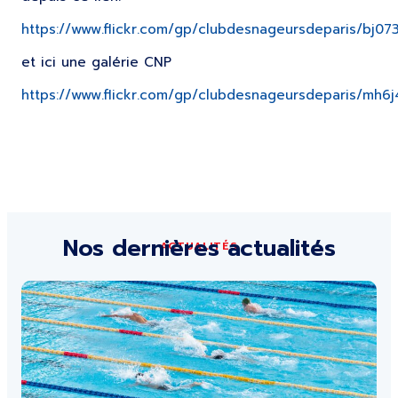
https://www.flickr.com/gp/clubdesnageursdeparis/bj07
et ici une galérie CNP
https://www.flickr.com/gp/clubdesnageursdeparis/mh6j
Nos dernières actualités
ACTUALITÉS