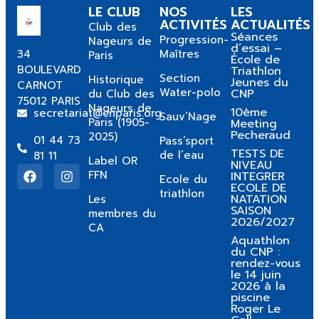
LE CLUB
NOS
LES
ACTIVITÉS
ACTUALITÉS
Club des
Séances
Progression-
Nageurs de
d’essai –
34
Maîtres
Paris
École de
BOULEVARD
Triathlon
Section
Historique
Jeunes du
CARNOT
Water-polo
CNP
du Club des
75012 PARIS
Nageurs de
10ème
secretariat@cnparis.org
Sauv’Nage
Paris (1905-
Meeting
Pecheraud
2025)
01 44 73
Pass’sport
TESTS DE
de l’eau
81 11
Label OR
NIVEAU
FFN
INTEGRER
Ecole du
ECOLE DE
triathlon
NATATION
Les
SAISON
membres du
2026/2027
CA
Aquathlon
du CNP :
rendez-vous
le 14 juin
2026 à la
piscine
Roger Le