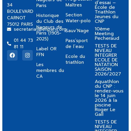
d’essai –
34
Maîtres
Paris
École de
BOULEVARD
Triathlon
Section
Historique
Jeunes du
CARNOT
Water-polo
CNP
du Club des
75012 PARIS
Nageurs de
10ème
secretariat@cnparis.org
Sauv’Nage
Paris (1905-
Meeting
Pecheraud
2025)
01 44 73
Pass’sport
TESTS DE
de l’eau
81 11
Label OR
NIVEAU
FFN
INTEGRER
Ecole du
ECOLE DE
triathlon
NATATION
Les
SAISON
membres du
2026/2027
CA
Aquathlon
du CNP :
rendez-vous
le 14 juin
2026 à la
piscine
Roger Le
Gall
TESTS DE
NIVEAU