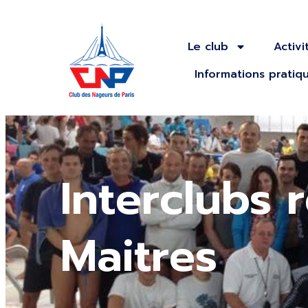
Le club
Activi
Informations pratiq
Interclubs 
Maitres