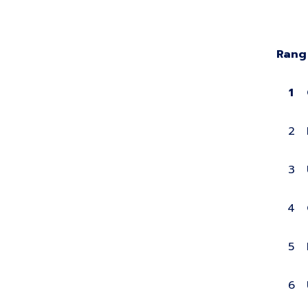
Rang
1
2
3
4
5
6