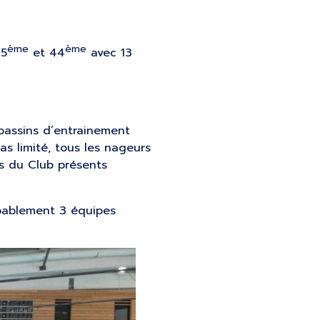
ème
ème
45
et 44
avec 13
 bassins d’entrainement
s limité, tous les nageurs
ls du Club présents
obablement 3 équipes