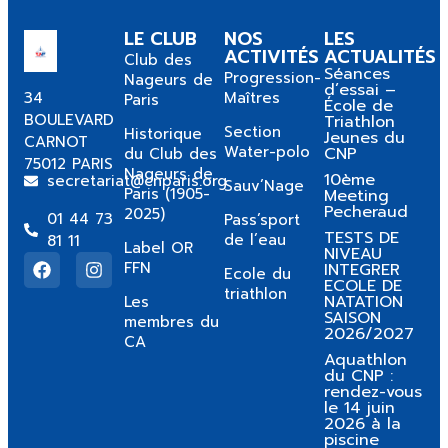
LE CLUB
NOS
LES
ACTIVITÉS
ACTUALITÉS
Club des
Séances
Progression-
Nageurs de
d’essai –
34
Maîtres
Paris
École de
BOULEVARD
Triathlon
Section
Historique
Jeunes du
CARNOT
Water-polo
CNP
du Club des
75012 PARIS
Nageurs de
10ème
secretariat@cnparis.org
Sauv’Nage
Paris (1905-
Meeting
Pecheraud
2025)
01 44 73
Pass’sport
TESTS DE
de l’eau
81 11
Label OR
NIVEAU
FFN
INTEGRER
Ecole du
ECOLE DE
triathlon
NATATION
Les
SAISON
membres du
2026/2027
CA
Aquathlon
du CNP :
rendez-vous
le 14 juin
2026 à la
piscine