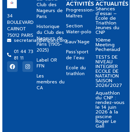
ACTIVITÉS
ACTUALITÉS
Club des
Séances
Progression-
Nageurs de
d’essai –
34
Maîtres
Paris
École de
BOULEVARD
Triathlon
Section
Historique
Jeunes du
CARNOT
Water-polo
CNP
du Club des
75012 PARIS
Nageurs de
10ème
secretariat@cnparis.org
Sauv’Nage
Paris (1905-
Meeting
Pecheraud
2025)
01 44 73
Pass’sport
TESTS DE
de l’eau
81 11
Label OR
NIVEAU
FFN
INTEGRER
Ecole du
ECOLE DE
triathlon
NATATION
Les
SAISON
membres du
2026/2027
CA
Aquathlon
du CNP :
rendez-vous
le 14 juin
2026 à la
piscine
Roger Le
Gall