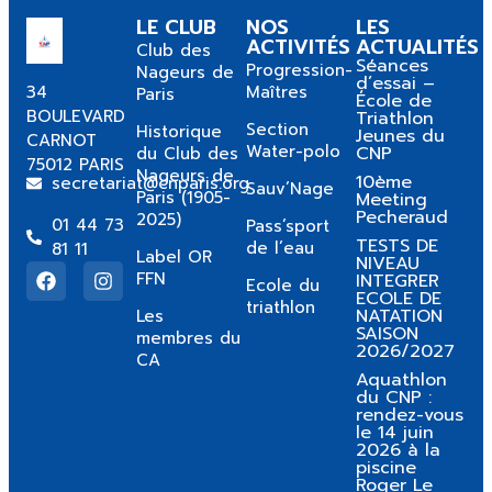
LE CLUB
NOS
LES
ACTIVITÉS
ACTUALITÉS
Club des
Séances
Progression-
Nageurs de
d’essai –
34
Maîtres
Paris
École de
BOULEVARD
Triathlon
Section
Historique
Jeunes du
CARNOT
Water-polo
CNP
du Club des
75012 PARIS
Nageurs de
10ème
secretariat@cnparis.org
Sauv’Nage
Paris (1905-
Meeting
Pecheraud
2025)
01 44 73
Pass’sport
TESTS DE
de l’eau
81 11
Label OR
NIVEAU
FFN
INTEGRER
Ecole du
ECOLE DE
triathlon
NATATION
Les
SAISON
membres du
2026/2027
CA
Aquathlon
du CNP :
rendez-vous
le 14 juin
2026 à la
piscine
Roger Le