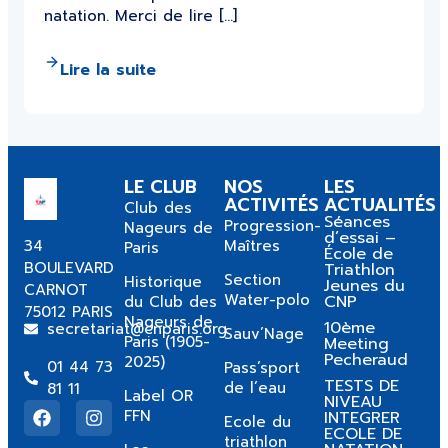
natation. Merci de lire […]
Lire la suite
LE CLUB
NOS
LES
ACTIVITÉS
ACTUALITÉS
Club des
Séances
Progression-
Nageurs de
d’essai –
34
Maîtres
Paris
École de
BOULEVARD
Triathlon
Section
Historique
Jeunes du
CARNOT
Water-polo
CNP
du Club des
75012 PARIS
Nageurs de
10ème
secretariat@cnparis.org
Sauv’Nage
Paris (1905-
Meeting
Pecheraud
2025)
01 44 73
Pass’sport
TESTS DE
de l’eau
81 11
Label OR
NIVEAU
FFN
INTEGRER
Ecole du
ECOLE DE
triathlon