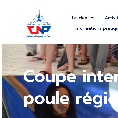
Le club
Activi
Informations pratiq
Coupe inte
poule régi