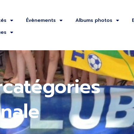
tés
Évènements
Albums photos
ues
rcatégories
onale