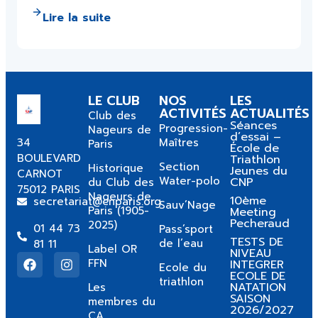
Lire la suite
LE CLUB
NOS
LES
ACTIVITÉS
ACTUALITÉS
Club des
Séances
Progression-
Nageurs de
d’essai –
34
Maîtres
Paris
École de
BOULEVARD
Triathlon
Section
Historique
Jeunes du
CARNOT
Water-polo
CNP
du Club des
75012 PARIS
Nageurs de
10ème
secretariat@cnparis.org
Sauv’Nage
Paris (1905-
Meeting
Pecheraud
2025)
01 44 73
Pass’sport
TESTS DE
de l’eau
81 11
Label OR
NIVEAU
FFN
INTEGRER
Ecole du
ECOLE DE
triathlon
NATATION
Les
SAISON
membres du
2026/2027
CA