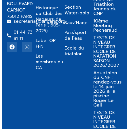
BOULEVARD
Triathlon
Section
Historique
Jeunes du
CARNOT
Water-polo
CNP
du Club des
75012 PARIS
Nageurs de
10ème
secretariat@cnparis.org
Sauv’Nage
Paris (1905-
Meeting
Pecheraud
2025)
01 44 73
Pass’sport
TESTS DE
de l’eau
81 11
Label OR
NIVEAU
FFN
INTEGRER
Ecole du
ECOLE DE
triathlon
NATATION
Les
SAISON
membres du
2026/2027
CA
Aquathlon
du CNP :
rendez-vous
le 14 juin
2026 à la
piscine
Roger Le
Gall
TESTS DE
NIVEAU
INTEGRER
ECOLE DE