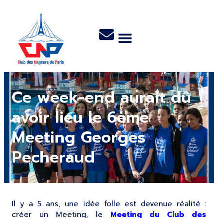
Ce week-end aurait dû
avoir lieu le 6ème
Meeting Georges
Pecheraud
Il y a 5 ans, une idée folle est devenue réalité :
créer un Meeting, le
Meeting du Club des