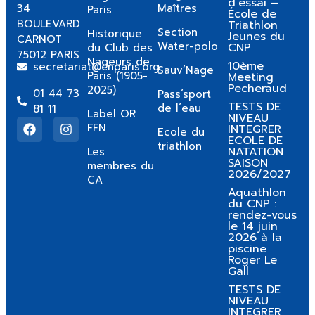
d’essai –
34
Maîtres
Paris
École de
BOULEVARD
Triathlon
Section
Historique
Jeunes du
CARNOT
Water-polo
CNP
du Club des
75012 PARIS
Nageurs de
10ème
secretariat@cnparis.org
Sauv’Nage
Paris (1905-
Meeting
Pecheraud
2025)
01 44 73
Pass’sport
TESTS DE
de l’eau
81 11
Label OR
NIVEAU
FFN
INTEGRER
Ecole du
ECOLE DE
triathlon
NATATION
Les
SAISON
membres du
2026/2027
CA
Aquathlon
du CNP :
rendez-vous
le 14 juin
2026 à la
piscine
Roger Le
Gall
TESTS DE
NIVEAU
INTEGRER