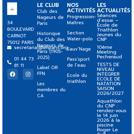
LE CLUB
NOS
LES
ACTIVITÉS
ACTUALITÉS
Club des
Séances
Progression-
Nageurs de
d’essai –
34
Maîtres
Paris
École de
BOULEVARD
Triathlon
Section
Historique
Jeunes du
CARNOT
Water-polo
CNP
du Club des
75012 PARIS
Nageurs de
10ème
secretariat@cnparis.org
Sauv’Nage
Paris (1905-
Meeting
Pecheraud
2025)
01 44 73
Pass’sport
TESTS DE
de l’eau
81 11
Label OR
NIVEAU
FFN
INTEGRER
Ecole du
ECOLE DE
triathlon
NATATION
Les
SAISON
membres du
2026/2027
CA
Aquathlon
du CNP :
rendez-vous
le 14 juin
2026 à la
piscine
Roger Le