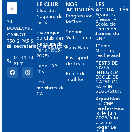
LE CLUB
NOS
LES
ACTIVITÉS
ACTUALITÉS
Club des
Séances
Progression-
Nageurs de
d’essai –
34
Maîtres
Paris
École de
BOULEVARD
Triathlon
Section
Historique
Jeunes du
CARNOT
Water-polo
CNP
du Club des
75012 PARIS
Nageurs de
10ème
secretariat@cnparis.org
Sauv’Nage
Paris (1905-
Meeting
Pecheraud
2025)
01 44 73
Pass’sport
TESTS DE
de l’eau
81 11
Label OR
NIVEAU
FFN
INTEGRER
Ecole du
ECOLE DE
triathlon
NATATION
Les
SAISON
membres du
2026/2027
CA
Aquathlon
du CNP :
rendez-vous
le 14 juin
2026 à la
piscine
Roger Le
Gall