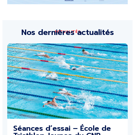
Nos dernières actualités
ACTUALITÉS
Séances d’essai – École de