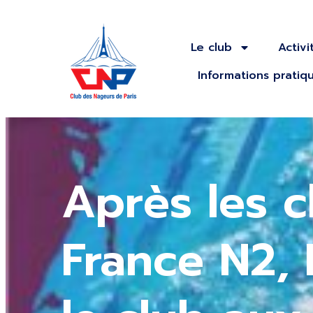
Le club
Activi
Informations pratiq
Après les 
France N2, 