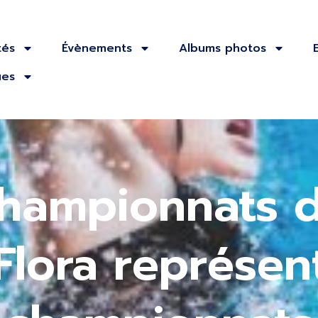
tés
Évènements
Albums photos
ues
championnats 
Flora représen