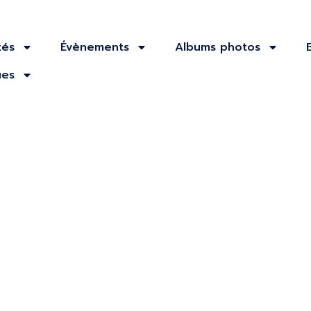
tés
Évènements
Albums photos
ues
 Paris Automn