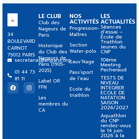
LE CLUB
NOS
LES
ACTIVITÉS
ACTUALITÉS
Club des
Séances
Progression-
Nageurs de
d’essai –
34
Maîtres
Paris
École de
BOULEVARD
Triathlon
Section
Historique
Jeunes du
CARNOT
Water-polo
CNP
du Club des
75012 PARIS
Nageurs de
10ème
secretariat@cnparis.org
Sauv’Nage
Paris (1905-
Meeting
Pecheraud
2025)
01 44 73
Pass’sport
TESTS DE
de l’eau
81 11
Label OR
NIVEAU
FFN
INTEGRER
Ecole du
ECOLE DE
triathlon
NATATION
Les
SAISON
membres du
2026/2027
CA
Aquathlon
du CNP :
rendez-vous
le 14 juin
2026 à la