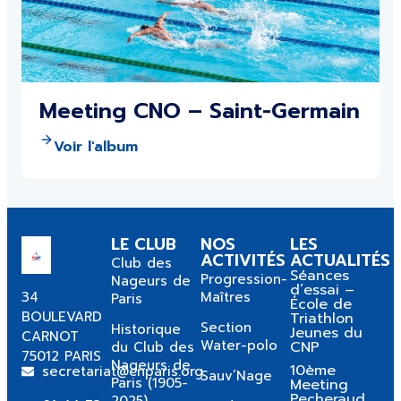
Meeting CNO – Saint-Germain
Voir l'album
LE CLUB
NOS
LES
ACTIVITÉS
ACTUALITÉS
Club des
Séances
Progression-
Nageurs de
d’essai –
34
Maîtres
Paris
École de
BOULEVARD
Triathlon
Section
Historique
Jeunes du
CARNOT
Water-polo
CNP
du Club des
75012 PARIS
Nageurs de
10ème
secretariat@cnparis.org
Sauv’Nage
Paris (1905-
Meeting
Pecheraud
2025)