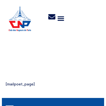
MailPoet Page
[mailpoet_page]