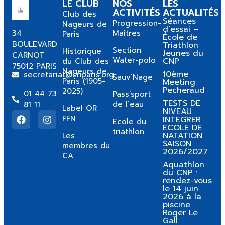
LE CLUB
NOS
LES
ACTIVITÉS
ACTUALITÉS
Club des
Séances
Progression-
Nageurs de
d’essai –
34
Maîtres
Paris
École de
BOULEVARD
Triathlon
Section
Historique
Jeunes du
CARNOT
Water-polo
CNP
du Club des
75012 PARIS
Nageurs de
10ème
secretariat@cnparis.org
Sauv’Nage
Paris (1905-
Meeting
Pecheraud
2025)
01 44 73
Pass’sport
TESTS DE
de l’eau
81 11
Label OR
NIVEAU
FFN
INTEGRER
Ecole du
ECOLE DE
triathlon
NATATION
Les
SAISON
membres du
2026/2027
CA
Aquathlon
du CNP :
rendez-vous
le 14 juin
2026 à la
piscine
Roger Le
Gall