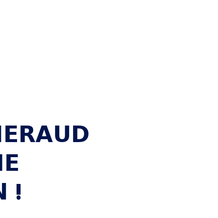
𝗘𝗥𝗔𝗨𝗗
𝗘
 !