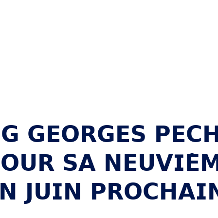
𝗚 𝗚𝗘𝗢𝗥𝗚𝗘𝗦 𝗣𝗘𝗖
𝗢𝗨𝗥 𝗦𝗔 𝗡𝗘𝗨𝗩𝗜𝗘̀
𝗡 𝗝𝗨𝗜𝗡 𝗣𝗥𝗢𝗖𝗛𝗔𝗜