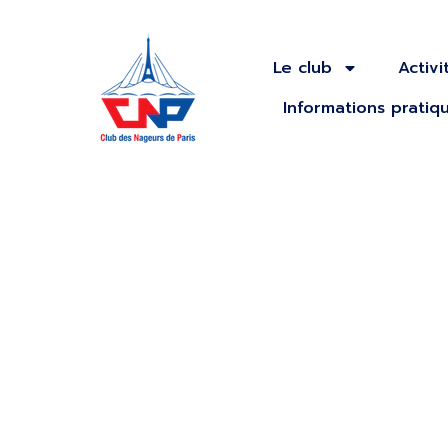
Le club
Activi
Informations pratiq
9ème meet
Pecheraud : 