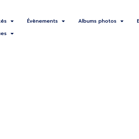
tés
Évènements
Albums photos
ues
ing Georges
les 14 et 15 ju