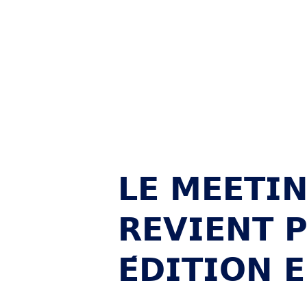
2025 !
𝗟𝗘 𝗠𝗘𝗘𝗧𝗜
𝗥𝗘𝗩𝗜𝗘𝗡𝗧 
𝗘́𝗗𝗜𝗧𝗜𝗢𝗡 