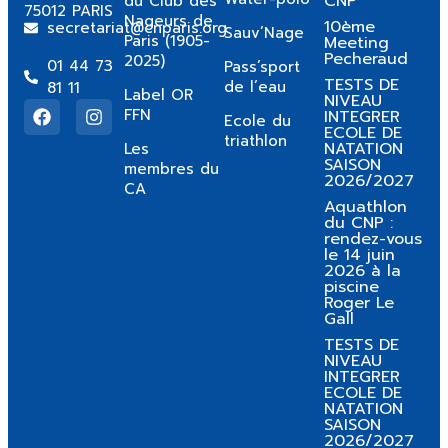
CNP
du Club des
75012 PARIS
Nageurs de
10ème
secretariat@cnparis.org
Sauv’Nage
Paris (1905-
Meeting
Pecheraud
2025)
01 44 73
Pass’sport
TESTS DE
de l’eau
81 11
Label OR
NIVEAU
FFN
INTEGRER
Ecole du
ECOLE DE
triathlon
NATATION
Les
SAISON
membres du
2026/2027
CA
Aquathlon
du CNP :
rendez-vous
le 14 juin
2026 à la
piscine
Roger Le
Gall
TESTS DE
NIVEAU
INTEGRER
ECOLE DE
NATATION
SAISON
2026/2027