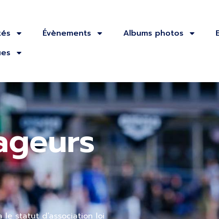
tés
Évènements
Albums photos
ues
ageurs
le statut d’association loi