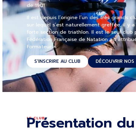
de 1901.
Il est depuis l’origine l’un des très grands c
sur lequel s’est naturellement greffée, il y
forte section de triathlon. Il est le seul club
Fédération Française de Natation ait attribué
Formateur ».
S'INSCRIRE AU CLUB
DÉCOUVRIR NOS 
Présentation du
LE CLUB