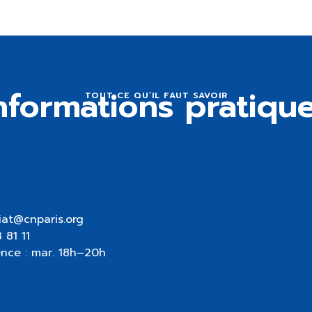
nformations pratiqu
TOUT CE QU’IL FAUT SAVOIR
T
iat@cnparis.org
 81 11
nce : mar. 18h–20h