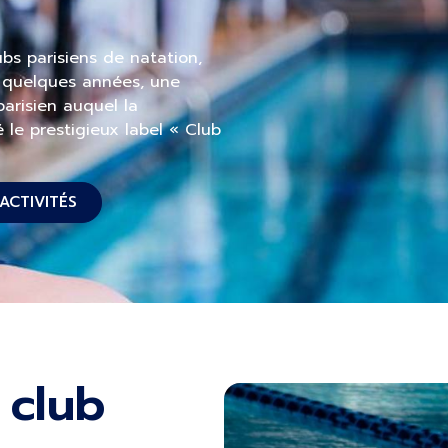
lubs parisiens de natation,
 a quelques années, une
 parisien auquel la
 le prestigieux label « Club
ACTIVITÉS
 club