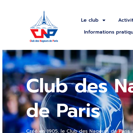
Le club
Activi
Informations pratiq
Club des N
de Paris
Créé en 1905, le Club des Nageurs de Paris a 